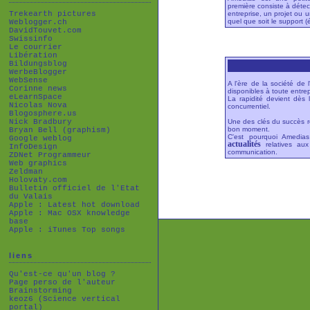
première consiste à déte
Trekearth pictures
entreprise, un projet ou u
quel que soit le support (é
Weblogger.ch
DavidTouvet.com
Swissinfo
Le courrier
Libération
Bildungsblog
WerbeBlogger
WebSense
A l'ère de la société de l
Corinne news
disponibles à toute entrep
eLearnSpace
La rapidité devient dès 
Nicolas Nova
concurrentiel.
Blogosphere.us
Nick Bradbury
Une des clés du succès 
bon moment.
Bryan Bell (graphism)
C'est pourquoi Amedias
Google weblog
actualités
relatives au
InfoDesign
communication.
ZDNet Programmeur
Web graphics
Zeldman
Holovaty.com
Bulletin officiel de l'Etat
du Valais
Apple : Latest hot download
Apple : Mac OSX knowledge
base
Apple : iTunes Top songs
liens
Qu'est-ce qu'un blog ?
Page perso de l'auteur
Brainstorming
keoz6 (Science vertical
portal)