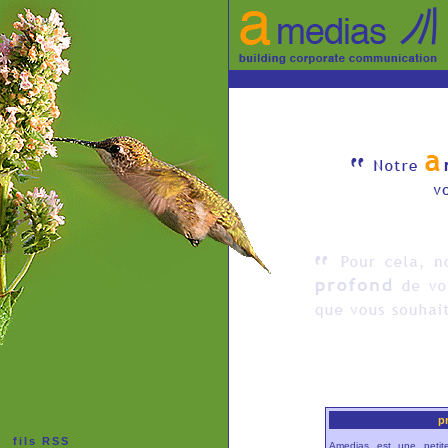
p
fils RSS
Amedias est une peti